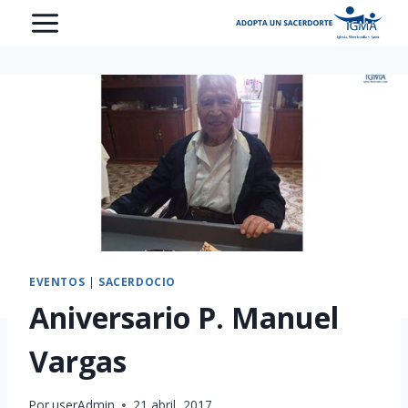
Saltar
al
contenido
EVENTOS
|
SACERDOCIO
Aniversario P. Manuel
Vargas
Por
userAdmin
21 abril, 2017