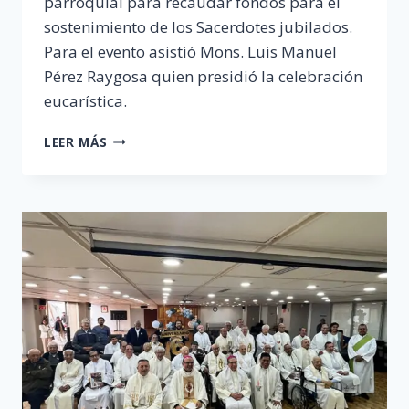
parroquial para recaudar fondos para el
sostenimiento de los Sacerdotes jubilados.
Para el evento asistió Mons. Luis Manuel
Pérez Raygosa quien presidió la celebración
eucarística.
3RA
LEER MÁS
CARRERA
PARROQUIAL
«SEÑOR
DEL
BUEN
DESPACHO»