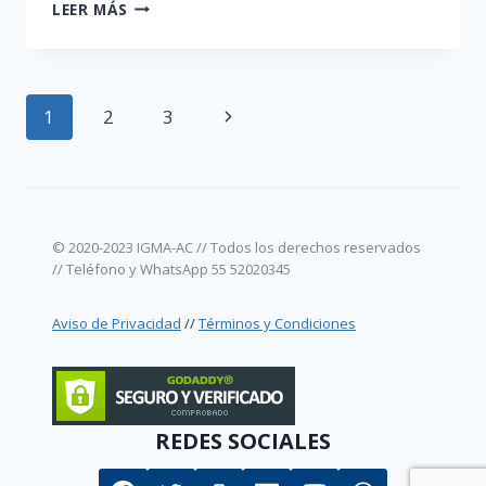
EVENTO
LEER MÁS
SACERDOTES
EMÉRITOS
Navegación
Siguiente
1
2
3
de
página
página
© 2020-2023 IGMA-AC // Todos los derechos reservados
// Teléfono y WhatsApp 55 52020345
Aviso de Privacidad
//
Términos y Condiciones
REDES SOCIALES