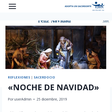
Saltar
al
contenido
REFLEXIONES
|
SACERDOCIO
«NOCHE DE NAVIDAD»
Por
userAdmin
25 diciembre, 2019