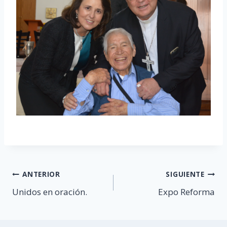
Navegación
ANTERIOR
SIGUIENTE
Unidos en oración.
Expo Reforma
de
entradas