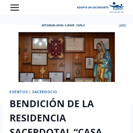
Saltar
al
contenido
EVENTOS
|
SACERDOCIO
BENDICIÓN DE LA
RESIDENCIA
SACERDOTAL “CASA