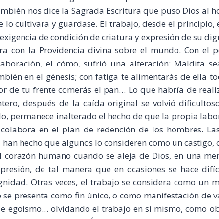
ambién nos dice la Sagrada Escritura que puso Dios al h
 lo cultivara y guardase. El trabajo, desde el principio,
xigencia de condición de criatura y expresión de su dig
ra con la Providencia divina sobre el mundo. Con el pe
aboración, el cómo, sufrió una alteración: Maldita sea
bién en el génesis; con fatiga te alimentarás de ella to
or de tu frente comerás el pan… Lo que habría de real
tero, después de la caída original se volvió dificulto
o, permanece inalterado el hecho de que la propia labo
 colabora en el plan de redención de los hombres. La
, han hecho que algunos lo consideren como un castigo, o
el corazón humano cuando se aleja de Dios, en una me
presión, de tal manera que en ocasiones se hace difí
gnidad. Otras veces, el trabajo se considera como un m
e se presenta como fin único, o como manifestación de v
de egoísmo… olvidando el trabajo en sí mismo, como ob