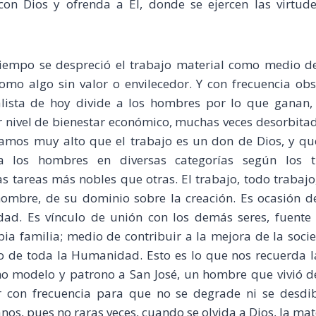
con Dios y ofrenda a Él, donde se ejercen las virtu
empo se despreció el trabajo material como medio de
omo algo sin valor o envilecedor. Y con frecuencia o
lista de hoy divide a los hombres por lo que ganan
 nivel de bienestar económico, muchas veces desorbitad
igamos muy alto que el trabajo es un don de Dios, y qu
 a los hombres en diversas categorías según los t
 tareas más nobles que otras. El trabajo, todo trabajo
hombre, de su dominio sobre la creación. Es ocasión de
dad. Es vínculo de unión con los demás seres, fuente
pia familia; medio de contribuir a la mejora de la soci
so de toda la Humanidad. Esto es lo que nos recuerda la
 modelo y patrono a San José, un hombre que vivió de 
 con frecuencia para que no se degrade ni se desdi
os, pues no raras veces, cuando se olvida a Dios, la mater