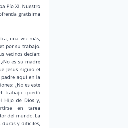
pa Pío XI. Nuestro
ofrenda gratísima
tra, una vez más,
t por su trabajo.
us vecinos decían:
o? ¿No es su madre
e Jesús siguió el
e padre aquí en la
iones: ¿No es este
 El trabajo quedó
l Hijo de Dios y,
rtirse en tarea
ntor del mundo. La
 duras y difíciles,