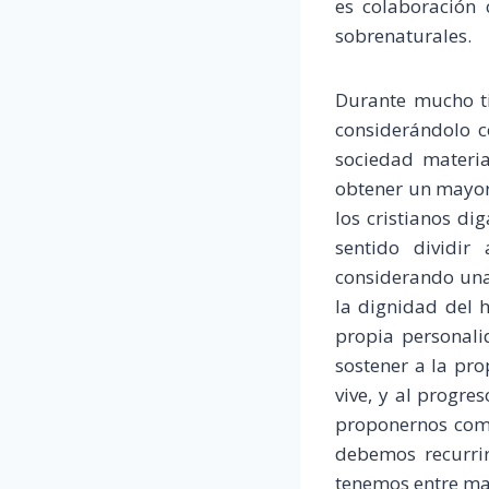
es colaboración 
sobrenaturales.
Durante mucho ti
considerándolo c
sociedad materia
obtener un mayor
los cristianos d
sentido dividir
considerando unas
la dignidad del 
propia personali
sostener a la pro
vive, y al progre
proponernos como
debemos recurrir
tenemos entre man