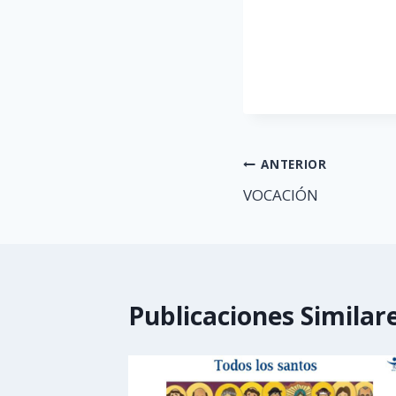
Navegación
ANTERIOR
VOCACIÓN
de
entradas
Publicaciones Similar