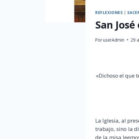
REFLEXIONES
|
SACE
San José
Por
userAdmin
29 a
«Dichoso el que t
La Iglesia, al pr
trabajo, sino la 
de la misa leemo