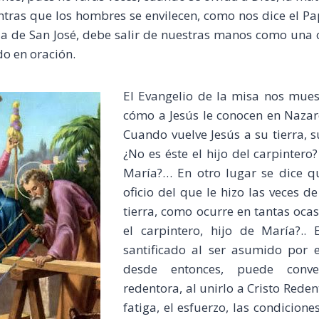
tras que los hombres se envilecen, como nos dice el Pa
da de San José, debe salir de nuestras manos como una 
do en oración.
El Evangelio de la misa nos mues
cómo a Jesús le conocen en Nazare
Cuando vuelve Jesús a su tierra, s
¿No es éste el hijo del carpinter
María?… En otro lugar se dice qu
oficio del que le hizo las veces d
tierra, como ocurre en tantas ocas
el carpintero, hijo de María?..
santificado al ser asumido por e
desde entonces, puede conve
redentora, al unirlo a Cristo Rede
fatiga, el esfuerzo, las condiciones