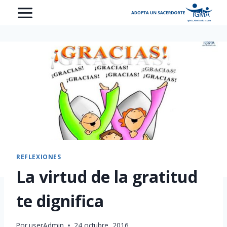
Saltar
al
contenido
REFLEXIONES
La virtud de la gratitud
te dignifica
Por
userAdmin
24 octubre, 2016