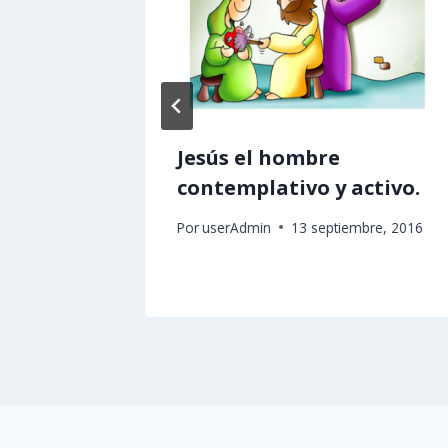
o
Jesús el hombre
lver a
contemplativo y activo.
Por
userAdmin
13 septiembre, 2016
2018