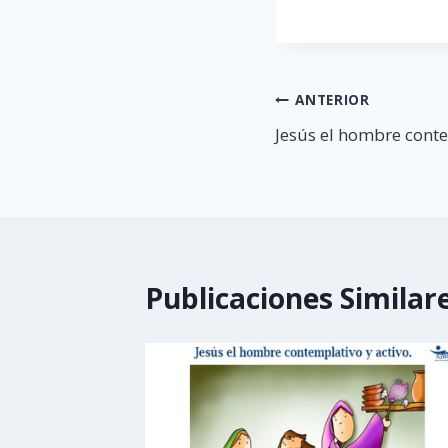
Navegación
ANTERIOR
Jesús el hombre conte
de
entradas
Publicaciones Similar