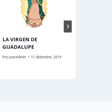
LA VIRGEN DE
Sacerd
GUADALUPE
Por
userAd
Por
userAdmin
11 diciembre, 2019