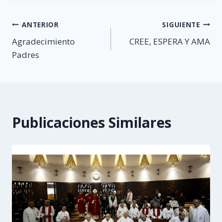
Navegación
ANTERIOR
SIGUIENTE
Agradecimiento
CREE, ESPERA Y AMA
de
Padres
entradas
Publicaciones Similares