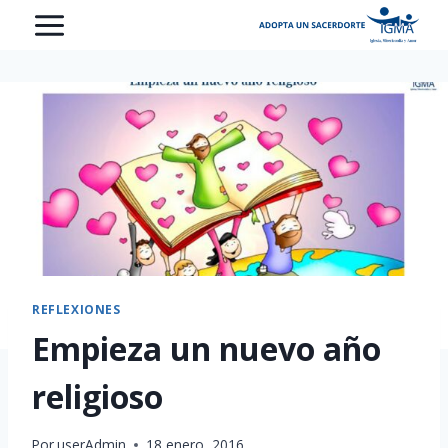
Saltar
al
contenido
REFLEXIONES
Empieza un nuevo año
religioso
Por
userAdmin
18 enero, 2016