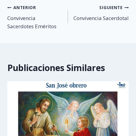
Navegación
ANTERIOR
SIGUIENTE
Convivencia
Convivencia Sacerdotal
de
Sacerdotes Eméritos
entradas
Publicaciones Similares