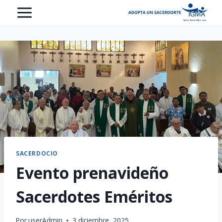
Saltar
al
contenido
SACERDOCIO
Evento prenavideño
Sacerdotes Eméritos
Por
userAdmin
3 diciembre, 2025