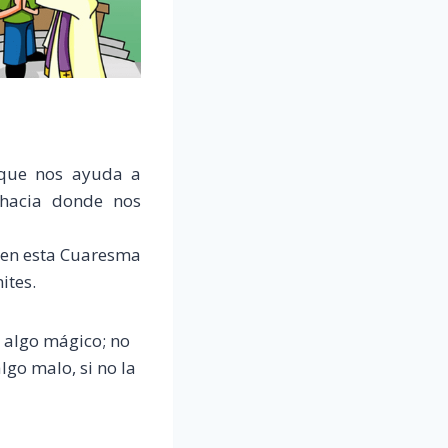
n que nos ayuda a
 hacia donde nos
a en esta Cuaresma
ites.
 algo mágico; no
lgo malo, si no la