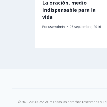
La oración, medio
indispensable para la
re, 2022
vida
Por
userAdmin
26 septiembre, 2016
© 2020-2023 IGMA-AC // Todos los derechos reservados // T