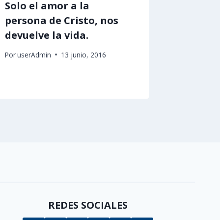
Solo el amor a la
Evento
persona de Cristo, nos
Sacerd
devuelve la vida.
Por
userAd
Por
userAdmin
13 junio, 2016
REDES SOCIALES