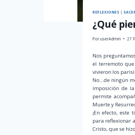
REFLEXIONES
|
SACE
¿Qué pie
Por
userAdmin
27 
Nos preguntamos:
el terremoto que
vivieron los paris
No…de ningún modo
imposición de la
permite acompaña
Muerte y Resurre
¡En efecto, este
para reflexionar a
Cristo, que se hi