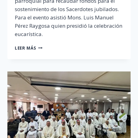
parroquial para recaudar fondos para el
sostenimiento de los Sacerdotes jubilados.
Para el evento asistió Mons. Luis Manuel
Pérez Raygosa quien presidió la celebración
eucarística.
3RA
LEER MÁS
CARRERA
PARROQUIAL
«SEÑOR
DEL
BUEN
DESPACHO»