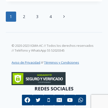
EMÉRITOS.
Navegación
Siguiente
1
2
3
4
de
página
página
© 2020-2023 IGMA-AC // Todos los derechos reservados
// Teléfono y WhatsApp 55 52020345
Aviso de Privacidad
//
Términos y Condiciones
REDES SOCIALES