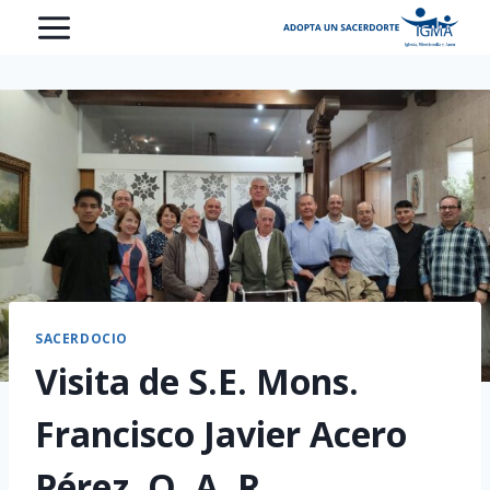
Saltar
al
contenido
SACERDOCIO
Visita de S.E. Mons.
Francisco Javier Acero
Pérez, O. A. R.