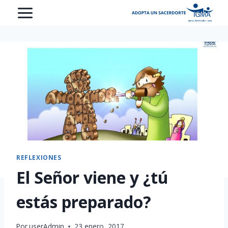
Saltar
al
contenido
REFLEXIONES
El Señor viene y ¿tú
estás preparado?
Por
userAdmin
23 enero, 2017