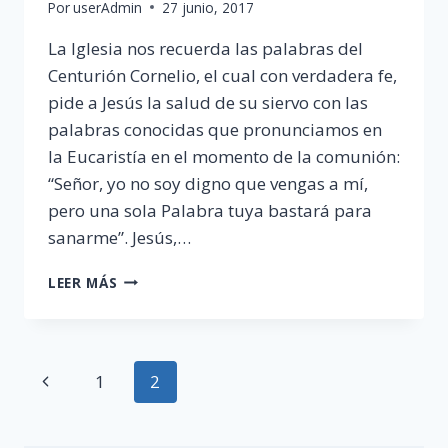
Por
userAdmin
27 junio, 2017
La Iglesia nos recuerda las palabras del
Centurión Cornelio, el cual con verdadera fe,
pide a Jesús la salud de su siervo con las
palabras conocidas que pronunciamos en
la Eucaristía en el momento de la comunión:
“Señor, yo no soy digno que vengas a mí,
pero una sola Palabra tuya bastará para
sanarme”. Jesús,…
¿EXISTEN
LEER MÁS
HOMBRES
COMO
EL
CENTURIÓN
Navegación
Página
1
2
CORNELIO,
AMANTE
de
anterior
DE
DIOS