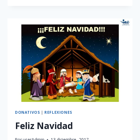
LA
RESIDENCIA
SACERDOTAL
«CASA
ARS»
DONATIVOS
|
REFLEXIONES
Feliz Navidad
Por
userAdmin
13 diciembre, 2017