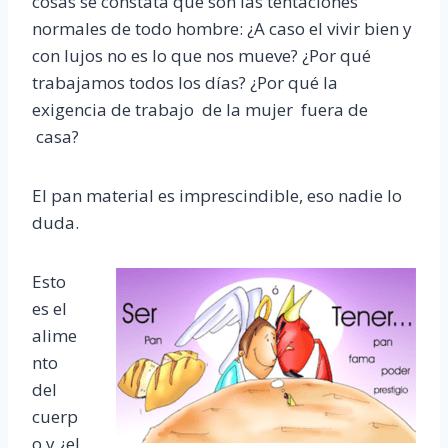
cosas se constata que son las tentaciones
normales de todo hombre: ¿A caso el vivir bien y
con lujos no es lo que nos mueve? ¿Por qué
trabajamos todos los días? ¿Por qué la
exigencia de trabajo de la mujer fuera de
casa?
El pan material es imprescindible, eso nadie lo
duda.
Esto
es el
alime
nto
del
cuerp
o y ¿el