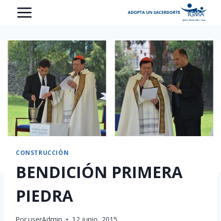
Saltar
al
contenido
CONSTRUCCIÓN
BENDICIÓN PRIMERA
PIEDRA
Por
userAdmin
12 junio, 2015