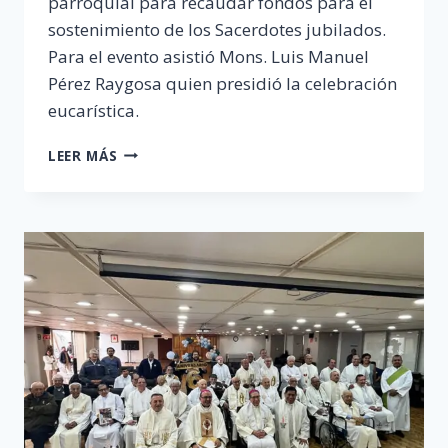
parroquial para recaudar fondos para el
sostenimiento de los Sacerdotes jubilados.
Para el evento asistió Mons. Luis Manuel
Pérez Raygosa quien presidió la celebración
eucarística.
3RA
LEER MÁS
CARRERA
PARROQUIAL
«SEÑOR
DEL
BUEN
DESPACHO»