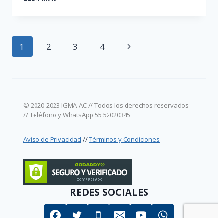
DE
PADRES
EMÉRITOS
Navegación
Siguiente
1
2
3
4
de
página
página
© 2020-2023 IGMA-AC // Todos los derechos reservados
// Teléfono y WhatsApp 55 52020345
Aviso de Privacidad
//
Términos y Condiciones
REDES SOCIALES