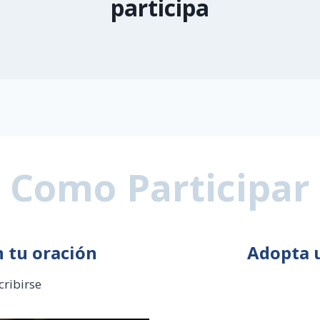
participa
Como Participar
 tu oración
Adopta 
cribirse